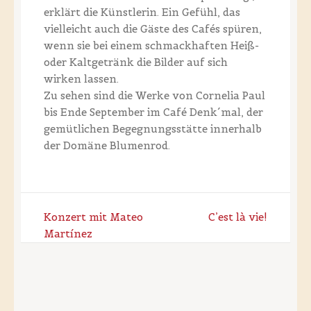
erklärt die Künstlerin. Ein Gefühl, das
vielleicht auch die Gäste des Cafés spüren,
wenn sie bei einem schmackhaften Heiß-
oder Kaltgetränk die Bilder auf sich
wirken lassen.
Zu sehen sind die Werke von Cornelia Paul
bis Ende September im Café Denk´mal, der
gemütlichen Begegnungsstätte innerhalb
der Domäne Blumenrod.
Post
Konzert mit Mateo
C’est là vie!
navigation
Martínez